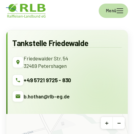
Skip to main navigation
Skip to main content
Skip to page footer
Menü
Tankstelle Friedewalde
Friedewalder Str. 54
32469 Petershagen
+49 5721 9725 - 830
b.hothan@rlb-eg.de
+
−