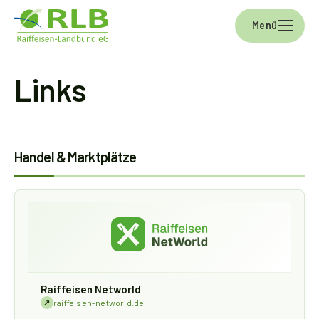
Skip to main navigation
Skip to main content
Skip to page footer
Menü
Links
Handel & Marktplätze
Raiffeisen Networld
↗
raiffeisen-networld.de