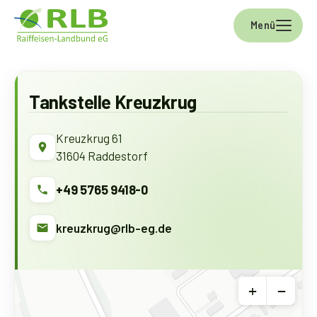
Skip to main navigation
Skip to main content
Skip to page footer
Menü
Tankstelle Kreuzkrug
Kreuzkrug 61
31604 Raddestorf
+49 5765 9418-0
kreuzkrug@rlb-eg.de
+
−