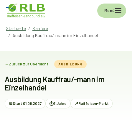
Skip to main navigation
Skip to main content
Skip to page footer
Menü
You are here:
Startseite
Karriere
Ausbildung Kauffrau/-mann im Einzelhandel
←
Zurück zur Übersicht
AUSBILDUNG
Ausbildung Kauffrau/-mann im
Einzelhandel
📅
⏱
📍
Start 01.08.2027
3 Jahre
Raiffeisen-Markt