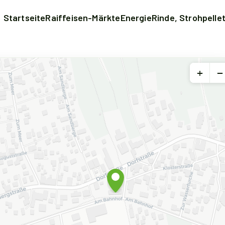
Startseite
Raiffeisen-Märkte
Energie
Rinde, Strohpelle
+
−