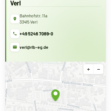
Verl
Bahnhofstr. 11a
33415 Verl
+49 5246 7089-0
verl@rlb-eg.de
+
−